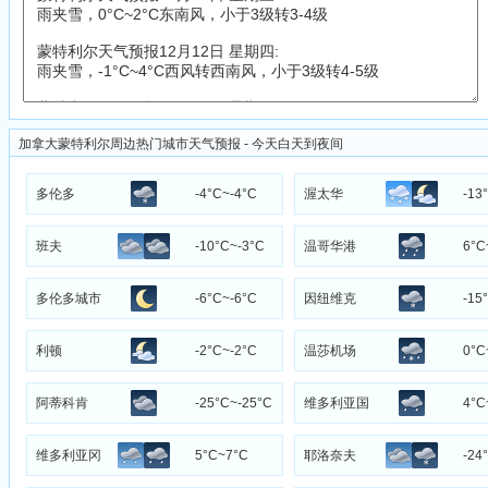
加拿大蒙特利尔周边热门城市天气预报 - 今天白天到夜间
多伦多
-4°C~-4°C
渥太华
-13
班夫
-10°C~-3°C
温哥华港
6°C
多伦多城市
-6°C~-6°C
因纽维克
-15
中心
利顿
-2°C~-2°C
温莎机场
0°C
阿蒂科肯
-25°C~-25°C
维多利亚国
4°C
际机场
维多利亚冈
5°C~7°C
耶洛奈夫
-24