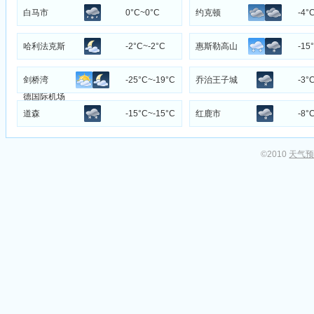
萨雷斯
白马市
0°C~0°C
约克顿
-4°
哈利法克斯
-2°C~-2°C
惠斯勒高山
-15
·斯坦菲尔
剑桥湾
-25°C~-19°C
乔治王子城
-3°
德国际机场
道森
-15°C~-15°C
红鹿市
-8°
©2010
天气预