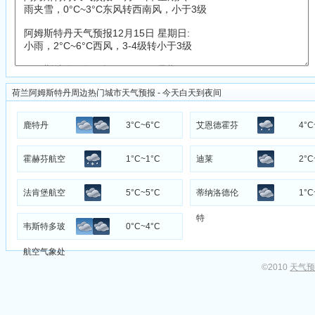
荷兰阿姆斯特丹周边热门城市天气预报 - 今天白天到夜间
鹿特丹
3°C~6°C
艾恩德霍芬
4°C
霍赫芬航空
1°C~1°C
迪莱
2°C
气象处
法肯堡航空
5°C~5°C
蒂纳洛德伦
1°C
气象处
特
韦斯特多玻
0°C~4°C
航空气象处
©2010
天气预