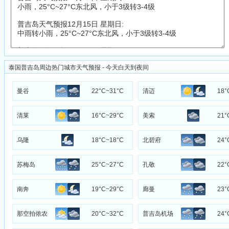
泰国普吉岛周边热门城市天气预报 - 今天白天到夜间
曼谷
22°C~31°C
清迈
18°
清莱
16°C~29°C
美索
21°
乌隆
18°C~18°C
北碧府
24°
苏梅岛
25°C~27°C
孔敬
22°
南奔
19°C~29°C
廊曼
23°
那空拍侬农
20°C~32°C
普吉岛机场
24°