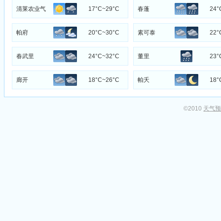
业气象组
清莱农业气
17°C~29°C
春蓬
24°
象组
帕府
20°C~30°C
素可泰
22°
春武里
24°C~32°C
董里
23°
廊开
18°C~26°C
帕夭
18°
©2010
天气预