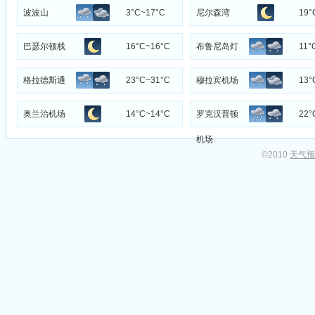
机场
波波山
3°C~17°C
尼尔森湾
19°
巴瑟尔顿栈
16°C~16°C
布鲁尼岛灯
11°
桥
塔
格拉德斯通
23°C~31°C
穆拉宾机场
13°
雷达区
奥兰治机场
14°C~14°C
罗克汉普顿
22°
机场
©2010
天气预