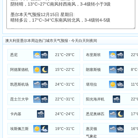
澳大利亚墨尔本周边热门城市天气预报 - 今天白天到夜间
悉尼
21°C~29°C
布里斯班
22°
阿德莱德机
15°C~22°C
朗塞斯顿
8°C
场
凯恩斯机场
24°C~31°C
堪培拉
11°
昆士兰大学
22°C~31°C
阳光海岸机
22°
加顿校区
场
卡内基
24°C~24°C
悉尼奥林匹
17°
克公园航空
埃斯佩兰斯
19°C~31°C
惠灵顿
16°
气象处