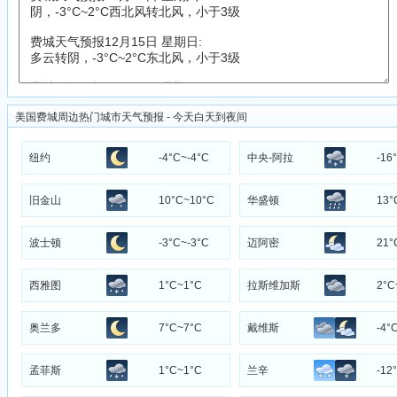
美国费城周边热门城市天气预报 - 今天白天到夜间
纽约
-4°C~-4°C
中央-阿拉
-16
斯加州
旧金山
10°C~10°C
华盛顿
13°
波士顿
-3°C~-3°C
迈阿密
21°
西雅图
1°C~1°C
拉斯维加斯
2°C
奥兰多
7°C~7°C
戴维斯
-4°
孟菲斯
1°C~1°C
兰辛
-12