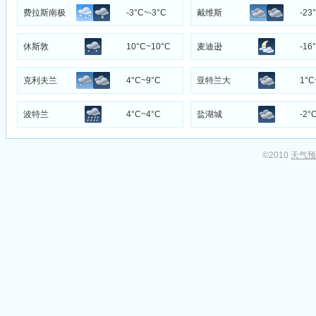
费拉斯南极
-3°C~-3°C
戴维斯
-23
研究站
休斯敦
10°C~10°C
麦迪逊
-16
克利夫兰
4°C~9°C
亚特兰大
1°C
波特兰
4°C~4°C
盐湖城
-2°
©2010
天气预