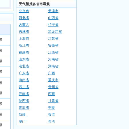
天气预报各省市导航
北京市
天津市
河北省
山西省
内蒙古
辽宁省
吉林省
黑龙江省
上海市
江苏省
级
浙江省
安徽省
级
福建省
江西省
山东省
河南省
级
湖北省
湖南省
级
广东省
广西
海南省
重庆市
级
四川省
贵州省
级
云南省
西藏
陕西省
甘肃省
级
青海省
宁夏
级
新疆
香港
澳门
台湾
级