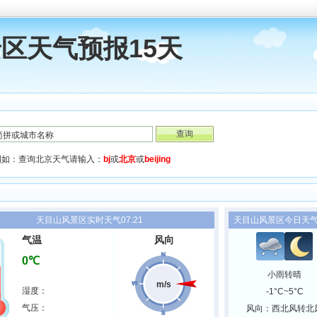
区天气预报15天
例如：查询北京天气请输入：
bj
或
北京
或
beijing
天目山风景区实时天气07:21
天目山风景区今日天
气温
风向
0℃
小雨转晴
m/s
湿度：
-1°C~5°C
气压：
风向：西北风转北