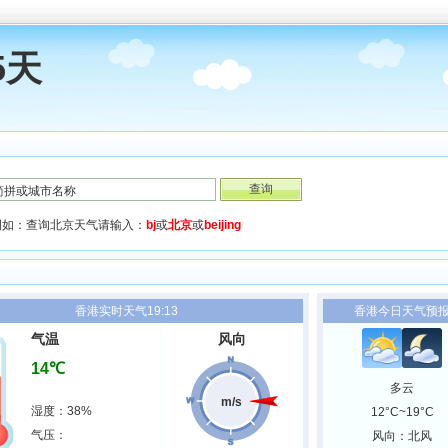
5天
例如：查询北京天气请输入：
bj
或
北京
或
beijing
香港实时天气19:13
香港今日天气预
气温
风向
14℃
多云
m/s
湿度：38%
12°C~19°C
气压：
风向：北风