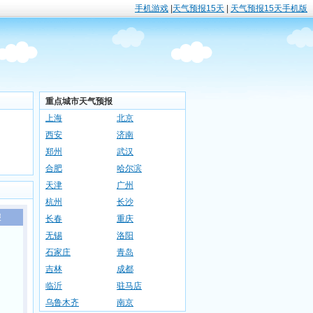
手机游戏
|
天气预报15天
|
天气预报15天手机版
重点城市天气预报
上海
北京
西安
济南
郑州
武汉
合肥
哈尔滨
天津
广州
杭州
长沙
报
长春
重庆
无锡
洛阳
石家庄
青岛
吉林
成都
临沂
驻马店
乌鲁木齐
南京