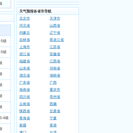
级
天气预报各省市导航
北京市
天津市
河北省
山西省
内蒙古
辽宁省
吉林省
黑龙江省
-5级
上海市
江苏省
-5级
浙江省
安徽省
福建省
江西省
级
山东省
河南省
级
湖北省
湖南省
广东省
广西
级
海南省
重庆市
级
四川省
贵州省
云南省
西藏
级
陕西省
甘肃省
3-4级
青海省
宁夏
新疆
香港
级
澳门
台湾