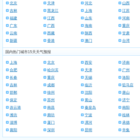
北京
天津
河北
山西
吉林
黑龙江
上海
江苏
福建
江西
山东
河南
广东
广西
海南
重庆
云南
西藏
陕西
甘肃
新疆
香港
澳门
台湾
国内热门城市15天天气预报
上海
北京
西安
济南
合肥
哈尔滨
天津
广州
长春
重庆
无锡
洛阳
吉林
成都
临沂
驻马店
邯郸
徐州
沈阳
唐山
保定
苏州
黄山
济宁
连云港
南昌
秦皇岛
南阳
潍坊
廊坊
宁波
桂林
淄博
厦门
漯河
承德
襄阳
深圳
昆明
辛集