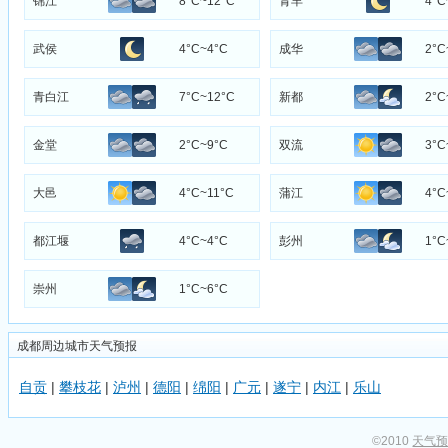
锦江
8°C~12°C
青羊
4°C
武侯
4°C~4°C
成华
2°C
青白江
7°C~12°C
新都
2°C
金堂
2°C~9°C
双流
3°C
大邑
4°C~11°C
蒲江
4°C
都江堰
4°C~4°C
彭州
1°C
崇州
1°C~6°C
成都周边城市天气预报
自贡
|
攀枝花
|
泸州
|
德阳
|
绵阳
|
广元
|
遂宁
|
内江
|
乐山
©2010
天气预