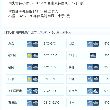
日本河口湖周边热门城市天气预报 - 今天白天到夜间
东京
3°C~9°C
大阪
5°C
都城市
0°C~10°C
千叶市
3°C
福冈
6°C~13°C
京都
2°C
岐阜
0°C~9°C
长野
-1°
关西国际机
7°C~11°C
仙台市
0°C
场
石垣岛
18°C~22°C
神户
9°C