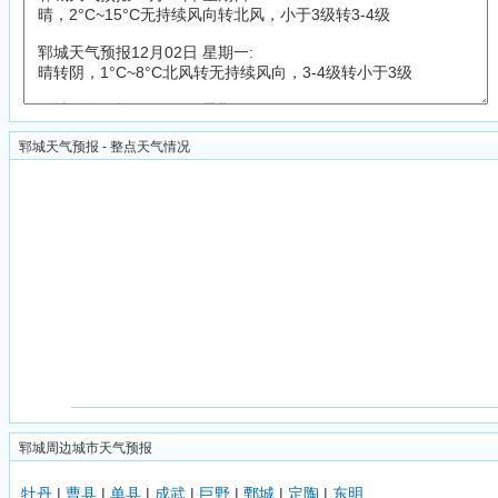
郓城天气预报 - 整点天气情况
郓城周边城市天气预报
牡丹
|
曹县
|
单县
|
成武
|
巨野
|
鄄城
|
定陶
|
东明