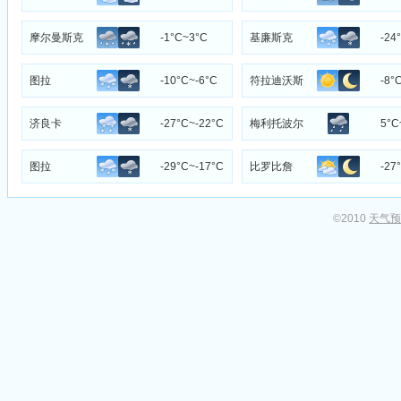
摩尔曼斯克
-1°C~3°C
基廉斯克
-24
图拉
-10°C~-6°C
符拉迪沃斯
-8°
托克
济良卡
-27°C~-22°C
梅利托波尔
5°C
图拉
-29°C~-17°C
比罗比詹
-27
©2010
天气预