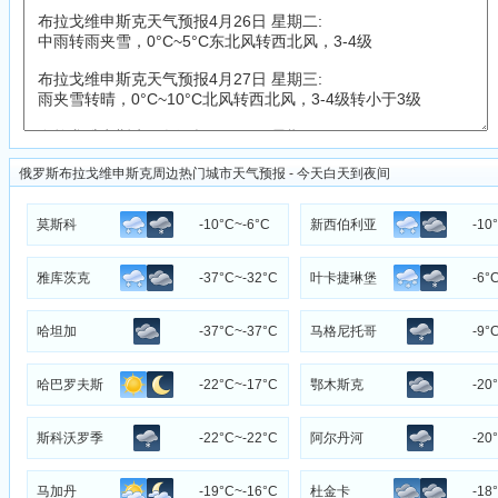
俄罗斯布拉戈维申斯克周边热门城市天气预报 - 今天白天到夜间
莫斯科
-10°C~-6°C
新西伯利亚
-10
雅库茨克
-37°C~-32°C
叶卡捷琳堡
-6°
哈坦加
-37°C~-37°C
马格尼托哥
-9°
尔斯克
哈巴罗夫斯
-22°C~-17°C
鄂木斯克
-20
克
斯科沃罗季
-22°C~-22°C
阿尔丹河
-20
诺
马加丹
-19°C~-16°C
杜金卡
-18