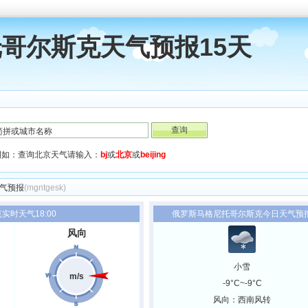
哥尔斯克天气预报15天
例如：查询北京天气请输入：
bj
或
北京
或
beijing
天气预报
(mgntgesk)
时天气18:00
俄罗斯马格尼托哥尔斯克今日天气预
风向
小雪
m/s
-9°C~-9°C
风向：西南风转