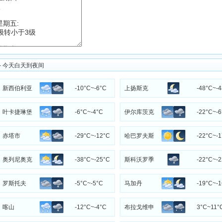
 今天白天到夜间
新西伯利亚
-10°C~-6°C
上扬斯克
-48°C~-
叶卡捷琳堡
-6°C~-4°C
伊尔库茨克
-22°C~-
赤塔市
-29°C~-12°C
哈巴罗夫斯
-22°C~-
克
奥列尼奥克
-38°C~-25°C
斯科沃罗季
-22°C~-
诺
罗斯托夫
-5°C~-5°C
马加丹
-19°C~-
喀山
-12°C~-4°C
布拉戈维申
3°C~11°