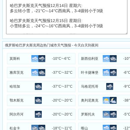
俄罗斯哈巴罗夫斯克周边热门城市天气预报 - 今天白天到夜间
莫斯科
-10°C~-6°C
新西伯利亚
-10
雅库茨克
-37°C~-32°C
叶卡捷琳堡
-6°
哈坦加
-37°C~-37°C
马格尼托哥
-9°
尔斯克
鄂木斯克
-20°C~-20°C
奥列尼奥克
-38
阿尔丹河
-20°C~-20°C
罗斯托夫
-5°
杜金卡
-18°C~-11°C
喀山
-12