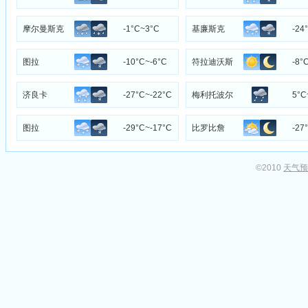
摩尔曼斯克
-1°C~3°C
基廉斯克
-24
图拉
-10°C~-6°C
符拉迪沃斯
-8°
托克
济良卡
-27°C~-22°C
梅利托波尔
5°C
图拉
-29°C~-17°C
比罗比詹
-27
©2010
天气预