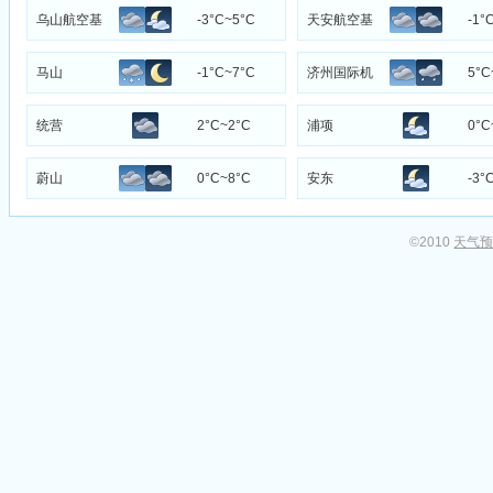
场
乌山航空基
-3°C~5°C
天安航空基
-1°
地
地
马山
-1°C~7°C
济州国际机
5°C
场
统营
2°C~2°C
浦项
0°C
蔚山
0°C~8°C
安东
-3°
©2010
天气预