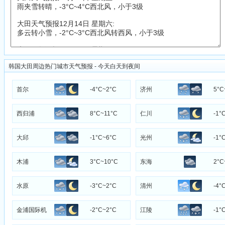
韩国大田周边热门城市天气预报 - 今天白天到夜间
首尔
-4°C~2°C
济州
5°C
西归浦
8°C~11°C
仁川
-1°
大邱
-1°C~6°C
光州
-1°
木浦
3°C~10°C
东海
2°C
水原
-3°C~2°C
清州
-4°
金浦国际机
-2°C~2°C
江陵
-1°