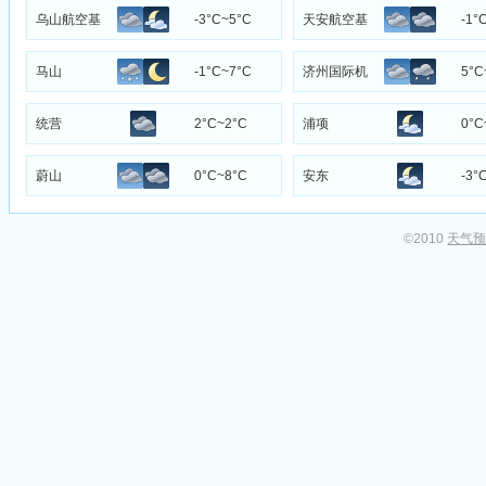
场
乌山航空基
-3°C~5°C
天安航空基
-1°
地
地
马山
-1°C~7°C
济州国际机
5°C
场
统营
2°C~2°C
浦项
0°C
蔚山
0°C~8°C
安东
-3°
©2010
天气预