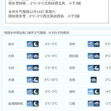
韩国全州周边热门城市天气预报 - 今天白天到夜间
首尔
-4°C~2°C
济州
5°C
大田
-1°C~4°C
西归浦
8°C
大邱
-1°C~6°C
光州
-1°
木浦
3°C~10°C
东海
2°C
水原
-3°C~2°C
清州
-4°
金浦国际机
-2°C~2°C
江陵
-1°