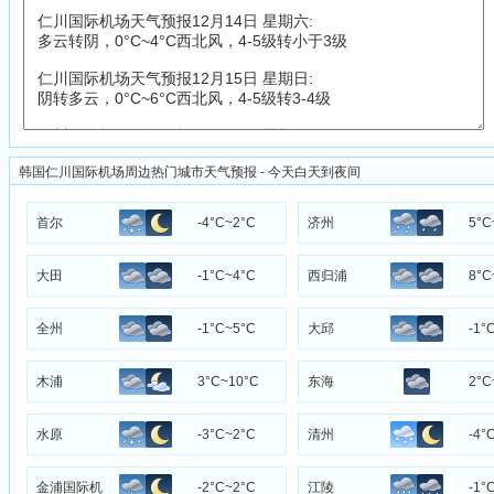
韩国仁川国际机场周边热门城市天气预报 - 今天白天到夜间
首尔
-4°C~2°C
济州
5°C
大田
-1°C~4°C
西归浦
8°C
全州
-1°C~5°C
大邱
-1°
木浦
3°C~10°C
东海
2°C
水原
-3°C~2°C
清州
-4°
金浦国际机
-2°C~2°C
江陵
-1°