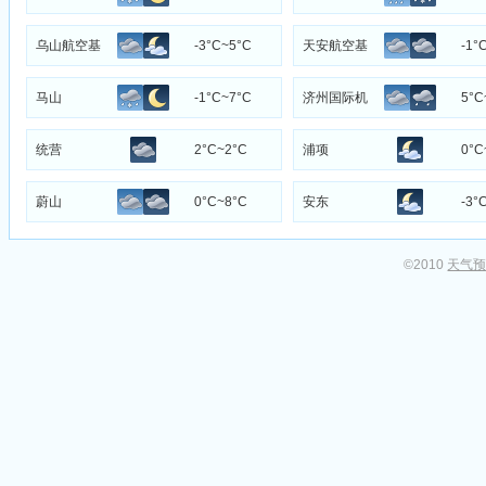
场
乌山航空基
-3°C~5°C
天安航空基
-1°
地
地
马山
-1°C~7°C
济州国际机
5°C
场
统营
2°C~2°C
浦项
0°C
蔚山
0°C~8°C
安东
-3°
©2010
天气预