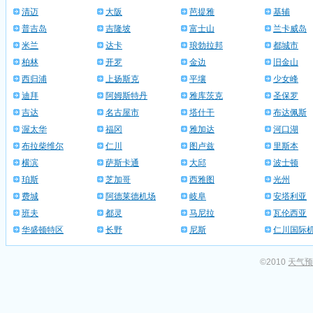
清迈
大阪
芭提雅
基辅
普吉岛
吉隆坡
富士山
兰卡威岛
米兰
达卡
琅勃拉邦
都城市
柏林
开罗
金边
旧金山
西归浦
上扬斯克
平壤
少女峰
迪拜
阿姆斯特丹
雅库茨克
圣保罗
吉达
名古屋市
塔什干
布达佩斯
渥太华
福冈
雅加达
河口湖
布拉柴维尔
仁川
图卢兹
里斯本
横滨
萨斯卡通
大邱
波士顿
珀斯
芝加哥
西雅图
光州
费城
阿德莱德机场
岐阜
安塔利亚
班夫
都灵
马尼拉
瓦伦西亚
华盛顿特区
长野
尼斯
仁川国际
©2010
天气预