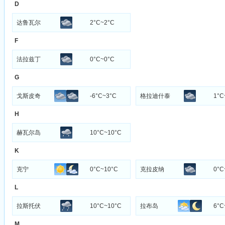
D
达鲁瓦尔
2°C~2°C
F
法拉兹丁
0°C~0°C
G
戈斯皮奇
-6°C~3°C
格拉迪什泰
1°C
H
赫瓦尔岛
10°C~10°C
K
克宁
0°C~10°C
克拉皮纳
0°C
L
拉斯托伏
10°C~10°C
拉布岛
6°C
M