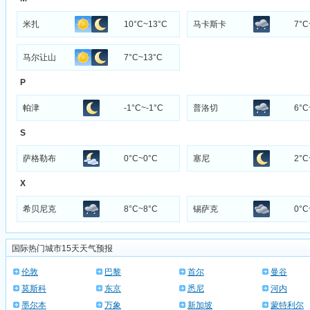
米扎
10°C~13°C
马卡斯卡
7°C
马尔让山
7°C~13°C
P
帕津
-1°C~-1°C
普洛切
6°C
S
萨格勒布
0°C~0°C
塞尼
2°C
X
希贝尼克
8°C~8°C
锡萨克
0°C
国际热门城市15天天气预报
伦敦
巴黎
首尔
曼谷
莫斯科
东京
悉尼
河内
墨尔本
万象
新加坡
蒙特利尔