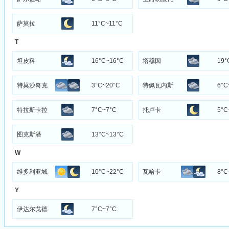
萨莫拉
11°C~11°C
T
坦皮科
16°C~16°C
塔穆因
19°
特莫沙奇克
3°C~20°C
特佩瓦内斯
6°C
特拉斯卡拉
7°C~7°C
托卢卡
5°C
图克斯潘
13°C~13°C
W
维多利亚城
10°C~22°C
瓦哈卡
8°C
Y
伊达尔戈德
7°C~7°C