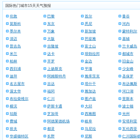
国际热门城市15天天气预报
伦敦
巴黎
首尔
曼谷
莫斯科
东京
悉尼
河内
墨尔本
万象
新加坡
蒙特利尔
清迈
大阪
芭提雅
基辅
普吉岛
吉隆坡
富士山
兰卡威岛
米兰
达卡
琅勃拉邦
都城市
柏林
开罗
金边
旧金山
西归浦
上扬斯克
平壤
少女峰
迪拜
阿姆斯特丹
雅库茨克
圣保罗
名古屋市
吉达
塔什干
布达佩斯
渥太华
福冈
雅加达
河口湖
布拉柴维尔
仁川
图卢兹
里斯本
横滨
萨斯卡通
大邱
波士顿
珀斯
芝加哥
西雅图
光州
费城
阿德莱德机场
岐阜
安塔利亚
班夫
都灵
马尼拉
瓦伦西亚
华盛顿特区
长野
尼斯
仁川国际