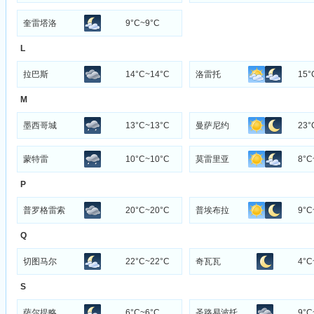
奎雷塔洛
9°C~9°C
L
拉巴斯
14°C~14°C
洛雷托
15°
M
墨西哥城
13°C~13°C
曼萨尼约
23°
蒙特雷
10°C~10°C
莫雷里亚
8°C
P
普罗格雷索
20°C~20°C
普埃布拉
9°C
Q
切图马尔
22°C~22°C
奇瓦瓦
4°C
S
萨尔提略
6°C~6°C
圣路易波托
9°C