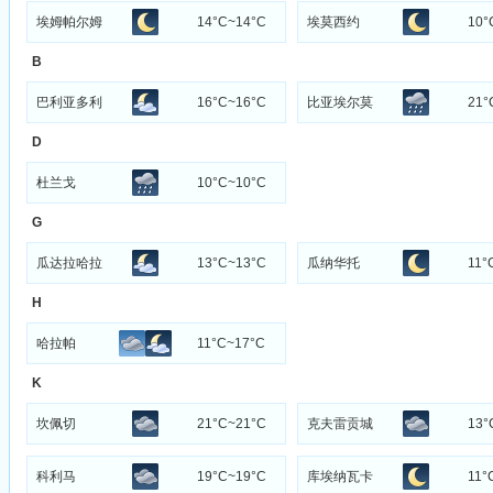
埃姆帕尔姆
14°C~14°C
埃莫西约
10°
B
巴利亚多利
16°C~16°C
比亚埃尔莫
21°
D
杜兰戈
10°C~10°C
G
瓜达拉哈拉
13°C~13°C
瓜纳华托
11°
H
哈拉帕
11°C~17°C
K
坎佩切
21°C~21°C
克夫雷贡城
13°
科利马
19°C~19°C
库埃纳瓦卡
11°