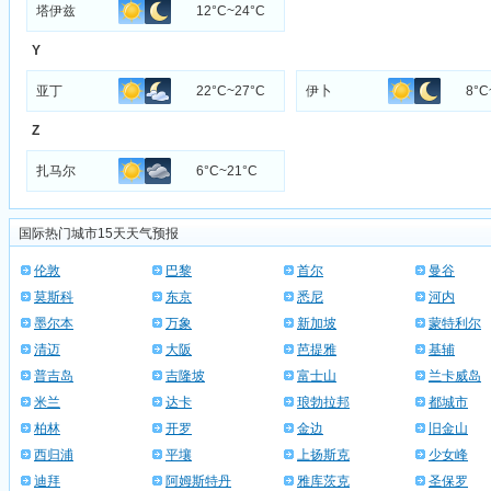
塔伊兹
12°C~24°C
Y
亚丁
22°C~27°C
伊卜
8°C
Z
扎马尔
6°C~21°C
国际热门城市15天天气预报
伦敦
巴黎
首尔
曼谷
莫斯科
东京
悉尼
河内
墨尔本
万象
新加坡
蒙特利尔
清迈
大阪
芭提雅
基辅
普吉岛
吉隆坡
富士山
兰卡威岛
米兰
达卡
琅勃拉邦
都城市
柏林
开罗
金边
旧金山
西归浦
平壤
上扬斯克
少女峰
迪拜
阿姆斯特丹
雅库茨克
圣保罗