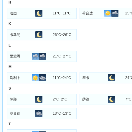
H
哈杰
11°C~11°C
荷台达
25°
K
卡马朗
26°C~26°C
L
里雅恩
21°C~27°C
M
马利卜
11°C~24°C
摩卡
24°
S
萨那
2°C~2°C
萨达
7°C
赛莫德
13°C~13°C
T