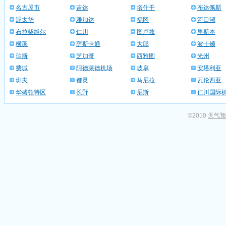
名古屋市
吉达
塔什干
布达佩斯
渥太华
雅加达
福冈
河口湖
布拉柴维尔
仁川
图卢兹
里斯本
横滨
萨斯卡通
大邱
波士顿
珀斯
芝加哥
西雅图
光州
费城
阿德莱德机场
岐阜
安塔利亚
班夫
都灵
马尼拉
瓦伦西亚
华盛顿特区
长野
尼斯
仁川国际
©2010
天气预